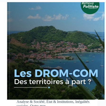
Analyse & Société
,
État & Institutions
,
Inégalités
sociales
,
Outre-mer