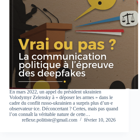
En mars 2022, un appel du président ukrainien
Volodymyr Zelensky à « déposer les armes » dans le
cadre du conflit russo‑ukrainien a surpris plus d’un·e
observateur·ice. Déconcertant ? Certes, mais pas quand
l’on connaît la véritable nature de cette…
reflexe.politiste@gmail.com
février 10, 2026